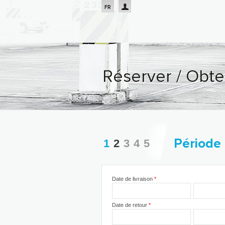
Passar para o conteúdo principal
FR
Réserver / Obte
You are here
Période
Date de livraison
*
Date de retour
*