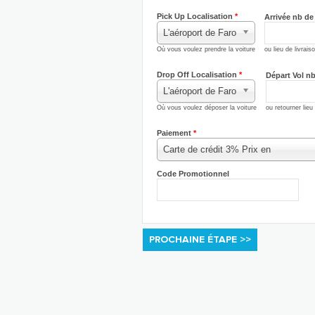
Pick Up Localisation
*
Arrivée nb de
L'aéroport de Faro
Où vous voulez prendre la voiture
ou lieu de livrais
Drop Off Localisation
*
Départ Vol n
L'aéroport de Faro
Où vous voulez déposer la voiture
ou retourner lieu
Paiement
*
Carte de crédit 3% Prix ​​en
Code Promotionnel