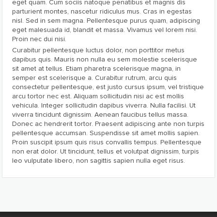
eget quam. Cum sociis natoque penatibus et magnis dis
parturient montes, nascetur ridiculus mus. Cras in egestas
nisl. Sed in sem magna. Pellentesque purus quam, adipiscing
eget malesuada id, blandit et massa. Vivamus vel lorem nisi.
Proin nec dui nisi.
Curabitur pellentesque luctus dolor, non porttitor metus
dapibus quis. Mauris non nulla eu sem molestie scelerisque
sit amet at tellus. Etiam pharetra scelerisque magna, in
semper est scelerisque a. Curabitur rutrum, arcu quis
consectetur pellentesque, est justo cursus ipsum, vel tristique
arcu tortor nec est. Aliquam sollicitudin nisi ac est mollis
vehicula. Integer sollicitudin dapibus viverra. Nulla facilisi. Ut
viverra tincidunt dignissim. Aenean faucibus tellus massa.
Donec ac hendrerit tortor. Praesent adipiscing ante non turpis
pellentesque accumsan. Suspendisse sit amet mollis sapien.
Proin suscipit ipsum quis risus convallis tempus. Pellentesque
non erat dolor. Ut tincidunt, tellus et volutpat dignissim, turpis
leo vulputate libero, non sagittis sapien nulla eget risus.