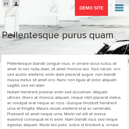
Passar para o conteúdo principal
PT
DEMO SITE
Pellentesque purus quam
Está aqui
Pellentesque blandit congue risus, in ornare lacus luctus sit
amet. In nec nulla diam, sit amet rhoncus leo. Sed rutrum, orci
sed auctor eleifend, enim diam placerat augue, non blandit
massa metus sit amet orci. Nunc non ligula at dolor aliquam
sagittis sed vel diam.
Nullam hendrerit pulvinar enim sed accumsan. Aliquam
ultrices, libero at rhoncus aliquam, neque nibh placerat metus,
ac volutpat erat neque ac risus. Quisque tincidunt hendrerit
urna et fringilla. Mauris iaculis eleifend erat ac venenatis.
Praesent sit amet neque urna. Morbi vel elit et massa
euismod consequat et in enim. Nam blandit risus sed neque
egestas aliquam. Morbi leo justo, luctus id tincidunt a, ornare